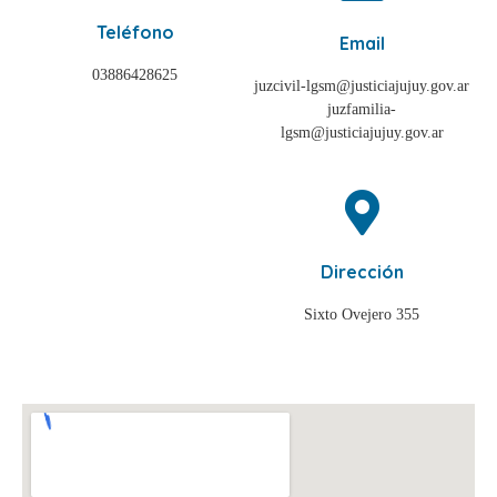
Teléfono
Email
03886428625
juzcivil-lgsm@justiciajujuy.gov.ar
juzfamilia-
lgsm@justiciajujuy.gov.ar
Dirección
Sixto Ovejero 355