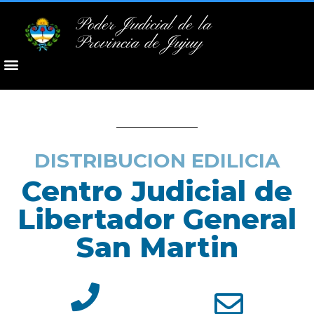
Poder Judicial de la
Provincia de Jujuy
DISTRIBUCION EDILICIA
Centro Judicial de
Libertador General
San Martin