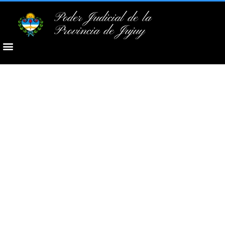
Poder Judicial de la
Provincia de Jujuy