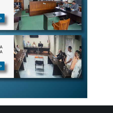
→
RA
RA
→