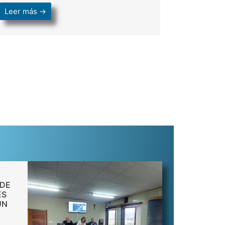
Leer más →
 DE
ES
UN