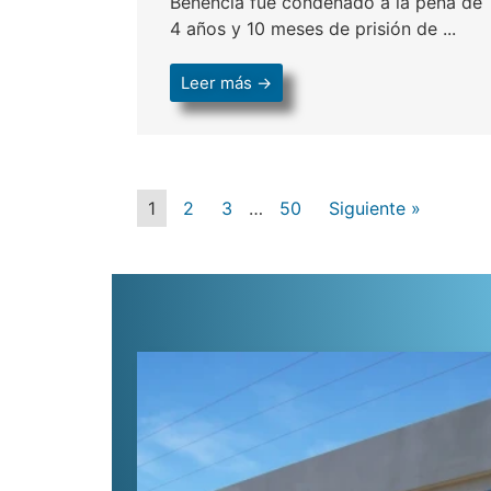
Benencia fue condenado a la pena de
4 años y 10 meses de prisión de ...
Leer más →
1
2
3
…
50
Siguiente »