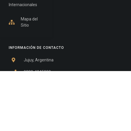
Internacionales
Mapa del
Sitio
INFORMACIÓN DE CONTACTO
Jujuy, Argentina
0388-4245300
Edificio Central : 0388-4245300
Suprema Corte de Justicia: 4245330 - 4245331 -
4245332 - 4245334 - 4245335
Juzgado Civil: 4245321 - 4245322 - 4245323 - 4245324
- 4245325
Edificio Ex-Panorama: 4245342
Tribunal de Familia - Vocalías 1, 2 y 3: 4245340