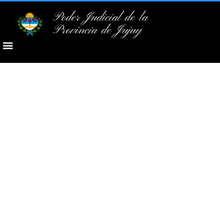
Poder Judicial de la
Provincia de Jujuy