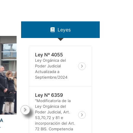
Leyes
Ley Nº 4055
Ley Orgánica del
Poder Judicial
Actualizada a
Septiembre/2024
Ley N° 6359
"Modificatoria de la
Ley Orgánica del
Poder Judicial, Art.
53,70,72 y 81 e
A
DÍA DE LA INDEPENDENCIA: EL DR. LISANDRO
incorporación del Art.
AGUIAR PARTICIPÓ DEL ACTO OFICIAL EN
72 BIS. Competencia
HUMAHUACA