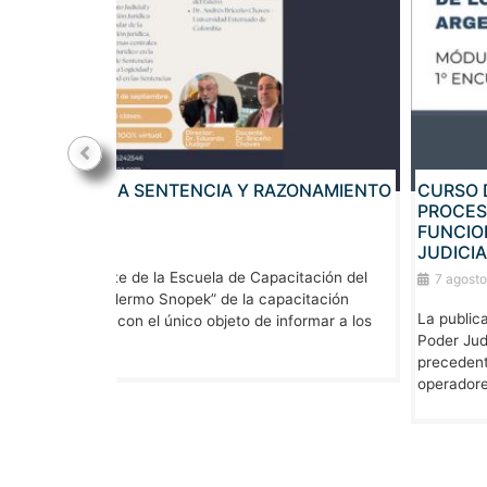
ZONAMIENTO
CURSO DE ACTUALIZACIÓN EN DERECHO
PROCESAL PARA JUECES Y JUEZAS,
FUNCIONARIOS Y FUNCIONARIAS DE LOS
JUDICIALES DE ARGENTINA E IBEROAMÉR
citación del
7 agosto, 2026
acitación
La publicación por parte de la Escuela de Capacita
formar a los
Poder Judicial “Dr. Guillermo Snopek” de la capacit
precedente, se realiza con el único objeto de infor
operadores ...