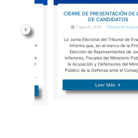
TAS Y
CIERRE DE PRESENTACIÓN DE LISTAS
OS
DE CANDIDATOS
5 agosto, 2026
Tribunal de Evaluación
aluación
La Junta Electoral del Tribunal de Evaluación
 Evaluación
informa que, en el marco de la Primera
tado una
Elección de Representantes de Jueces
 estamentos
Inferiores, Fiscales del Ministerio Público de
 Ministerio
la Acusación y Defensores del Ministerio
sores del
Público de la Defensa ante el Consejo de ...
rocedió ...
Leer Más →