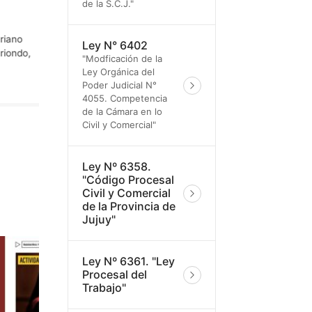
de la S.C.J."
9 julio, 2026
iano
El juez de la Suprema Corte de Justicia, Dr. Lisandro Aguiar
Ley N° 6402
iondo,
participó del acto oficial organizado por el Gobierno de la
"Modficación de la
Provincia para conmemorar el 210º aniversario de la
Ley Orgánica del
Declaración ...
Poder Judicial N°
4055. Competencia
de la Cámara en lo
Civil y Comercial"
Ley Nº 6358.
"Código Procesal
Civil y Comercial
de la Provincia de
Jujuy"
Ley Nº 6361. "Ley
Procesal del
Trabajo"