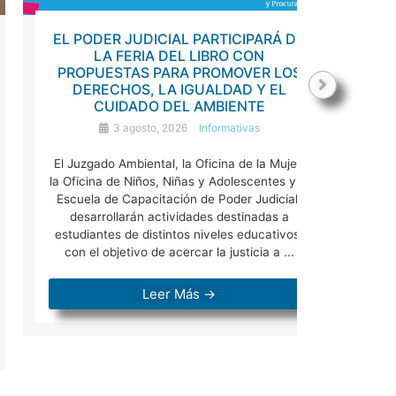
EL PODER JUDICIAL PARTICIPARÁ DE
JUECES
LA FERIA DEL LIBRO CON
JUSTIC
PROPUESTAS PARA PROMOVER LOS
CONGR
DERECHOS, LA IGUALDAD Y EL
D
CUIDADO DEL AMBIENTE
ADOLESC
3 agosto, 2026
Informativas
3 agos
El Juzgado Ambiental, la Oficina de la Mujer,
Los Dres.
la Oficina de Niños, Niñas y Adolescentes y la
en la 
Escuela de Capacitación de Poder Judicial,
Derec
desarrollarán actividades destinadas a
Suprema 
estudiantes de distintos niveles educativos,
Miranda
con el objetivo de acercar la justicia a ...
Mercedes A
Leer Más →