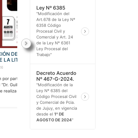
Ley Nº 6385
"Modificación del
Art.678 de la Ley Nº
6358 Código
Procesal Civil y
Comercial y Art. 24
de la Ley Nº 6361
Ley Procesal del
Y
DISPOSITIVO DE REFERENTES DE CUIDADO Y
Trabajo"
ACOMPAÑAMIENTO DE NIÑOS, NIÑAS Y
ADOLESCENTES SIN CUIDADOS PARENTALES
Decreto Acuerdo
31 julio, 2026
Nº 467-G-2024.
 del
La publicación por parte de la Escuela de Capacitación del
"Modificación de la
n
Ley Nº 6385 del
Poder Judicial “Dr. Guillermo Snopek” de la capacitación
a los
Código Procesal Civil
precedente, se realiza con el único objeto de informar a lo
y Comercial de Pcia.
operadores ...
de Jujuy, en vigencia
desde el
1º DE
AGOSTO DE 2024
"