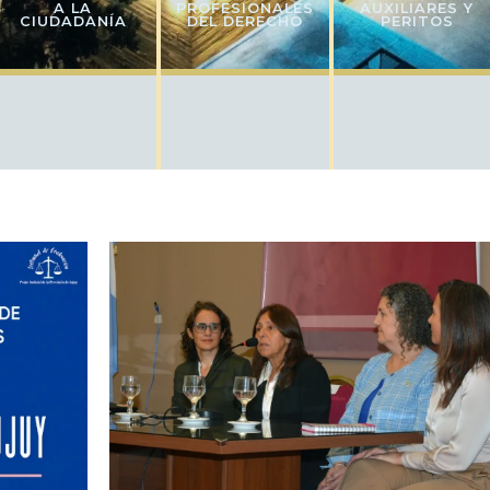
A LA
PROFESIONALES
AUXILIARES Y
CIUDADANÍA
DEL DERECHO
PERITOS