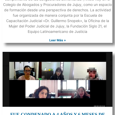
Colegio de Abogados y Procuradores de Jujuy, como un espacio
de formación desde una perspectiva de derechos. La actividad
fue organizada de manera conjunta por la Escuela de
Capacitación Judicial «Dr. Guillermo Snopek», la Oficina de la
Mujer del Poder Judicial de Jujuy, la Fundación Siglo 21, el
Equipo Latinoamericano de Justicia
Leer Más »
FUE CONDENADO A 4 AÑOS Y 6 MESES DE