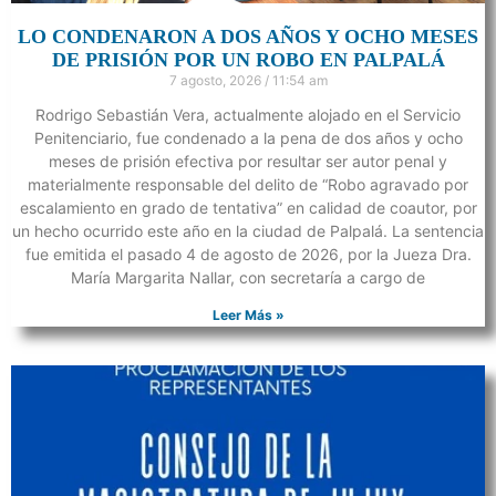
LO CONDENARON A DOS AÑOS Y OCHO MESES
DE PRISIÓN POR UN ROBO EN PALPALÁ
7 agosto, 2026
11:54 am
Rodrigo Sebastián Vera, actualmente alojado en el Servicio
Penitenciario, fue condenado a la pena de dos años y ocho
meses de prisión efectiva por resultar ser autor penal y
materialmente responsable del delito de “Robo agravado por
escalamiento en grado de tentativa” en calidad de coautor, por
un hecho ocurrido este año en la ciudad de Palpalá. La sentencia
fue emitida el pasado 4 de agosto de 2026, por la Jueza Dra.
María Margarita Nallar, con secretaría a cargo de
Leer Más »