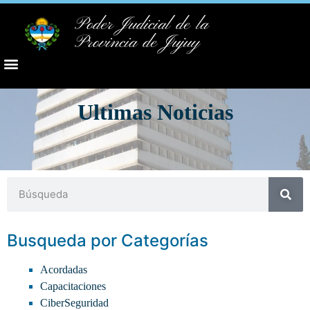
Poder Judicial de la
Provincia de Jujuy
Ultimas Noticias
Busqueda por Categorías
Acordadas
Capacitaciones
CiberSeguridad