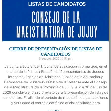
CIERRE DE PRESENTACIÓN DE LISTAS DE
CANDIDATOS
5 agosto, 2026
1:51 pm
La Junta Electoral del Tribunal de Evaluación informa que, en el
marco de la Primera Elección de Representantes de Jueces
Inferiores, Fiscales del Ministerio Público de la Acusación y
Defensores del Ministerio Público de la Defensa ante el Consejo
de la Magistratura de la Provincia de Jujuy, el día 30 de julio de
2026 concluyó el plazo previsto para la presentación de listas de
candidatos. Finalizado el período de recepción de postulaciones
y verificado el correo electrónico oficial habilitado para