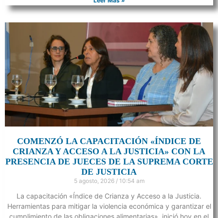
Leer Más »
COMENZÓ LA CAPACITACIÓN «ÍNDICE DE
CRIANZA Y ACCESO A LA JUSTICIA» CON LA
PRESENCIA DE JUECES DE LA SUPREMA CORTE
DE JUSTICIA
5 agosto, 2026
10:54 am
La capacitación «Índice de Crianza y Acceso a la Justicia.
Herramientas para mitigar la violencia económica y garantizar el
cumplimiento de las obligaciones alimentarias», inició hoy en el