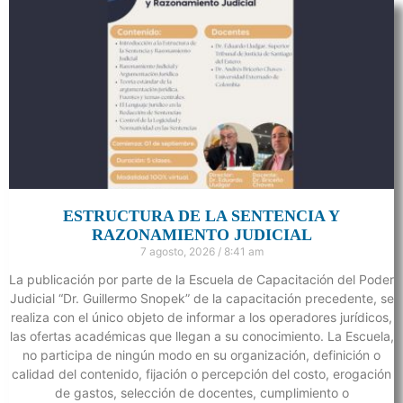
ESTRUCTURA DE LA SENTENCIA Y
RAZONAMIENTO JUDICIAL
7 agosto, 2026
8:41 am
La publicación por parte de la Escuela de Capacitación del Poder
Judicial “Dr. Guillermo Snopek” de la capacitación precedente, se
realiza con el único objeto de informar a los operadores jurídicos,
las ofertas académicas que llegan a su conocimiento. La Escuela,
no participa de ningún modo en su organización, definición o
calidad del contenido, fijación o percepción del costo, erogación
de gastos, selección de docentes, cumplimiento o