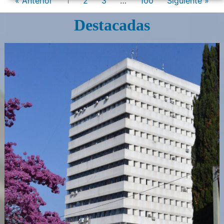
« Anterior
1
2
3
…
100
Siguiente »
Destacadas