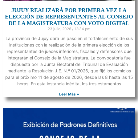
JUJUY REALIZARÁ POR PRIMERA VEZ LA
ELECCIÓN DE REPRESENTANTES AL CONSEJO
DE LA MAGISTRATURA CON VOTO DIGITAL
23 julio, 2026
12:34 pm
La provincia de Jujuy dará un paso en el fortalecimiento de sus
instituciones con la realización de la primera elección de los
representantes de jueces inferiores, fiscales y defensores que
integrarán el Consejo de la Magistratura. La convocatoria fue
dispuesta por la Junta Electoral del Tribunal de Evaluación
mediante la Resolución J.E. N.º 01/2026, que fijó los comicios
para el próximo 11 de agosto de 2026, desde las 8 hasta las 15
horas. En esta instancia inédita, los tres estamentos
Leer Más »