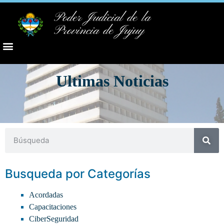
Poder Judicial de la
Provincia de Jujuy
Ultimas Noticias
Busqueda por Categorías
Acordadas
Capacitaciones
CiberSeguridad