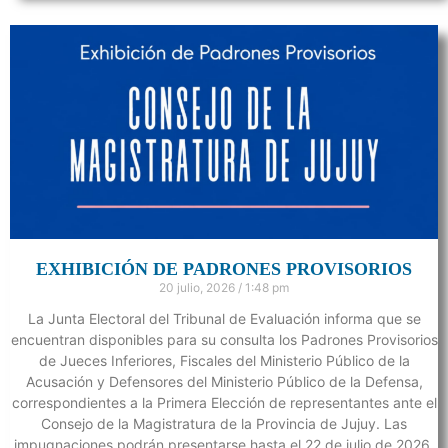
EXHIBICIÓN DE PADRONES PROVISORIOS
20 julio, 2026
1:48 pm
La Junta Electoral del Tribunal de Evaluación informa que se
encuentran disponibles para su consulta los Padrones Provisorios
de Jueces Inferiores, Fiscales del Ministerio Público de la
Acusación y Defensores del Ministerio Público de la Defensa,
correspondientes a la Primera Elección de representantes ante el
Consejo de la Magistratura de la Provincia de Jujuy. Las
impugnaciones podrán presentarse hasta el 22 de julio de 2026,