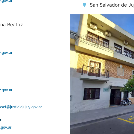
y.gov.ar
San Salvador de Ju
ana Beatriz
y.gov.ar
y.gov.ar
ssef@justiciajujuy.gov.ar
o
.gov.ar