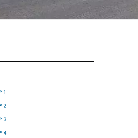
º 1
º 2
º 3
º 4