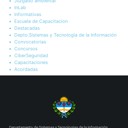
Juzgado ambiental
InLab
Informativas
Escuela de Capacitacion
Destacadas
Depto.Sistemas y Tecnología de la Información
Convocatorias
Concursos
CiberSeguridad
Capacitaciones
Acordadas
Departamento de Sistemas y Tecnologías de la Información.