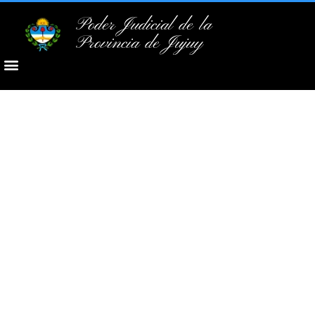
Poder Judicial de la
Provincia de Jujuy