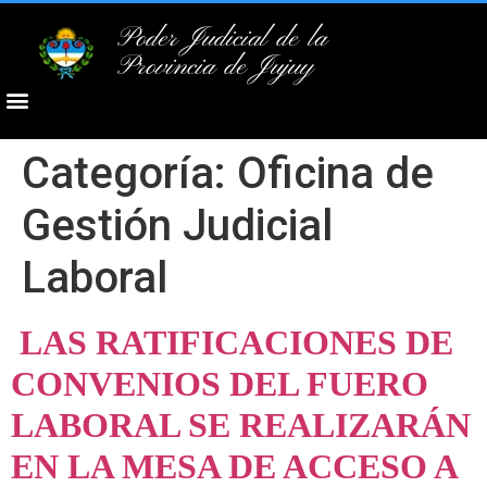
Poder Judicial de la
Provincia de Jujuy
Categoría:
Oficina de
Gestión Judicial
Laboral
LAS RATIFICACIONES DE
CONVENIOS DEL FUERO
LABORAL SE REALIZARÁN
EN LA MESA DE ACCESO A