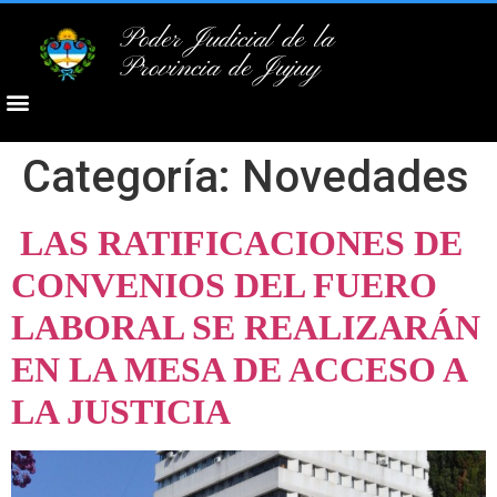
Poder Judicial de la
Provincia de Jujuy
Categoría:
Novedades
LAS RATIFICACIONES DE
CONVENIOS DEL FUERO
LABORAL SE REALIZARÁN
EN LA MESA DE ACCESO A
LA JUSTICIA