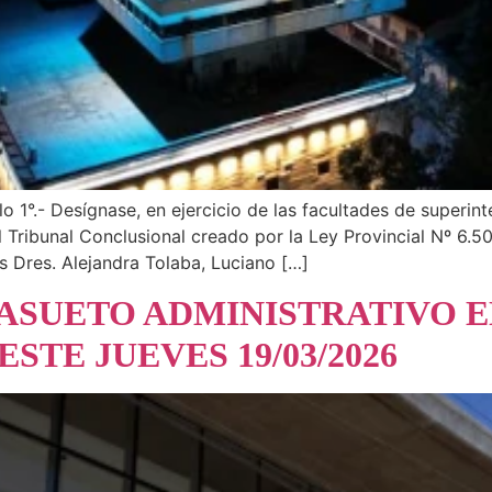
o 1°.- Desígnase, en ejercicio de las facultades de superint
Tribunal Conclusional creado por la Ley Provincial Nº 6.50
s Dres. Alejandra Tolaba, Luciano […]
: ASUETO ADMINISTRATIVO 
STE JUEVES 19/03/2026