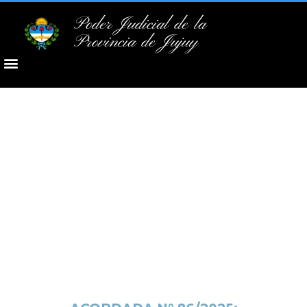
Poder Judicial de la
Provincia de Jujuy