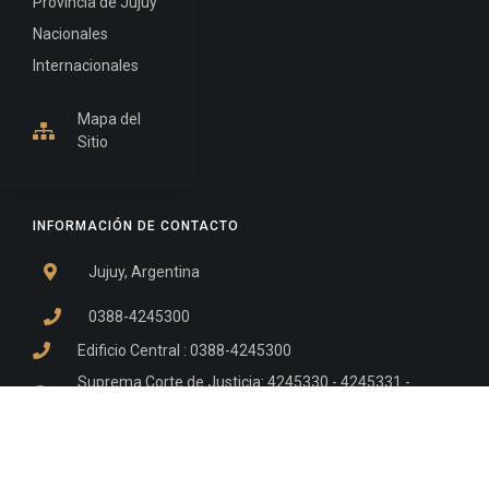
Provincia de Jujuy
Nacionales
Internacionales
Mapa del
Sitio
INFORMACIÓN DE CONTACTO
Jujuy, Argentina
0388-4245300
Edificio Central : 0388-4245300
Suprema Corte de Justicia: 4245330 - 4245331 -
4245332 - 4245334 - 4245335
Juzgado Civil: 4245321 - 4245322 - 4245323 - 4245324
- 4245325