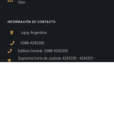
Sitio
INFORMACIÓN DE CONTACTO
Jujuy, Argentina
0388-4245300
Edificio Central : 0388-4245300
Suprema Corte de Justicia: 4245330 - 4245331 -
4245332 - 4245334 - 4245335
Juzgado Civil: 4245321 - 4245322 - 4245323 - 4245324
- 4245325
Edificio Ex-Panorama: 4245342
Tribunal de Familia - Vocalías 1, 2 y 3: 4245340
Tribunal de Familia - Vocalías 4, 5 y 6: 4245341