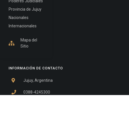
Poderes Judiciales
Provincia de Jujuy
Nacionales
Internacionales
Mapa del
Sitio
INFORMACIÓN DE CONTACTO
Jujuy, Argentina
0388-4245300
Edificio Central : 0388-4245300
Suprema Corte de Justicia: 4245330 - 4245331 -
4245332 - 4245334 - 4245335
Juzgado Civil: 4245321 - 4245322 - 4245323 - 4245324