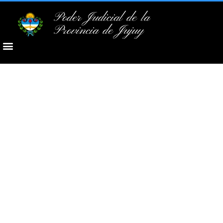
Poder Judicial de la
Provincia de Jujuy