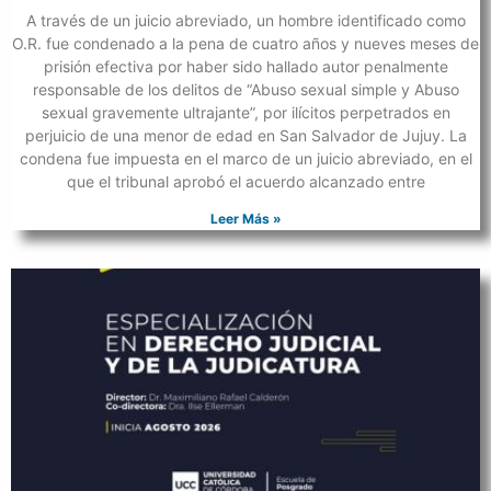
A través de un juicio abreviado, un hombre identificado como
O.R. fue condenado a la pena de cuatro años y nueves meses de
prisión efectiva por haber sido hallado autor penalmente
responsable de los delitos de “Abuso sexual simple y Abuso
sexual gravemente ultrajante”, por ilícitos perpetrados en
perjuicio de una menor de edad en San Salvador de Jujuy. La
condena fue impuesta en el marco de un juicio abreviado, en el
que el tribunal aprobó el acuerdo alcanzado entre
Leer Más »