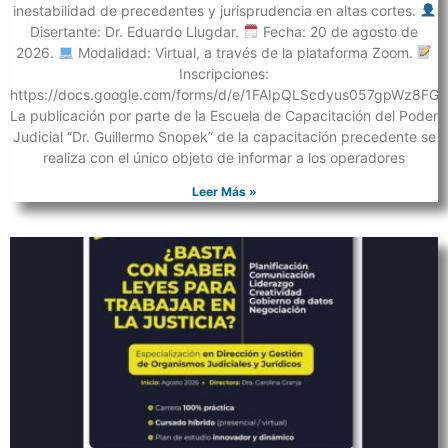
inestabilidad de precedentes y jurisprudencia en altas cortes.
Disertante: Dr. Eduardo Llugdar.
Fecha: 20 de agosto de
2026.
Modalidad: Virtual, a través de la plataforma Zoom.
Inscripciones:
https://docs.google.com/forms/d/e/1FAIpQLScdyus057gpWz8F
La publicación por parte de la Escuela de Capacitación del Poder
Judicial “Dr. Guillermo Snopek” de la capacitación precedente se
realiza con el único objeto de informar a los operadores
Leer Más »