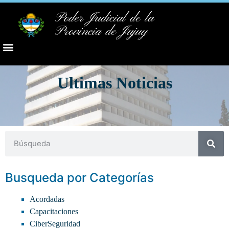
Poder Judicial de la
Provincia de Jujuy
Ultimas Noticias
Busqueda por Categorías
Acordadas
Capacitaciones
CiberSeguridad