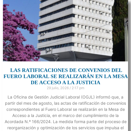
LAS RATIFICACIONES DE CONVENIOS DEL
FUERO LABORAL SE REALIZARÁN EN LA MESA
DE ACCESO A LA JUSTICIA
29 julio, 2026
2:17 pm
La Oficina de Gestión Judicial Laboral (OGJL) informó que, a
partir del mes de agosto, las actas de ratificación de convenios
correspondientes al Fuero Laboral se realizarán en la Mesa de
Acceso a la Justicia, en el marco del cumplimiento de la
Acordada N.º 166/2024. La medida forma parte del proceso de
reorganización y optimización de los servicios que impulsa el