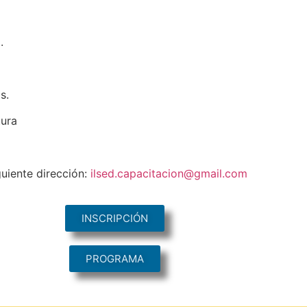
.
cas.
tura
guiente dirección:
ilsed.capacitacion@gmail.com
INSCRIPCIÓN
PROGRAMA