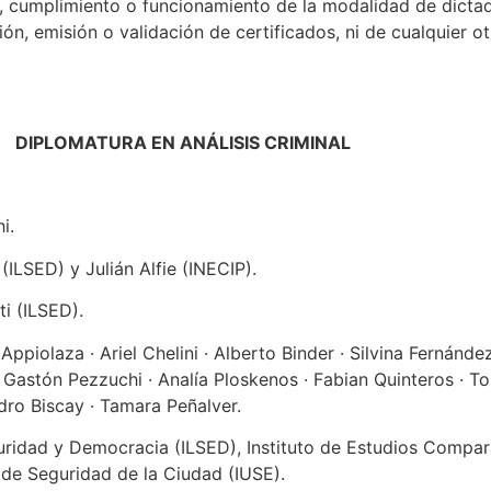
, cumplimiento o funcionamiento de la modalidad de dictado
ión, emisión o validación de certificados, ni de cualquier o
DIPLOMATURA EN ANÁLISIS CRIMINAL
i.
ILSED) y Julián Alfie (INECIP).
i (ILSED).
 Appiolaza · Ariel Chelini · Alberto Binder · Silvina Fernánd
 Gastón Pezzuchi · Analía Ploskenos · Fabian Quinteros · T
edro Biscay · Tamara Peñalver.
uridad y Democracia (ILSED), Instituto de Estudios Compar
o de Seguridad de la Ciudad (IUSE).