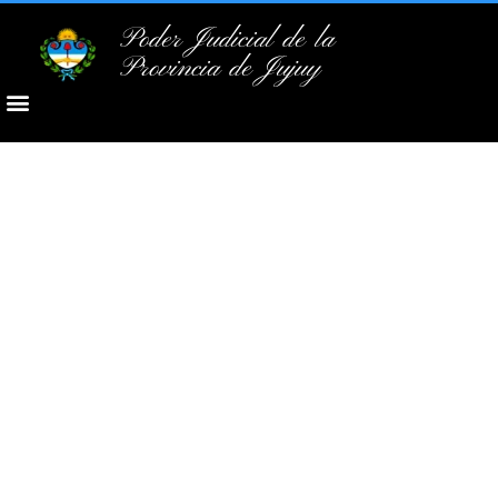
Poder Judicial de la
Provincia de Jujuy