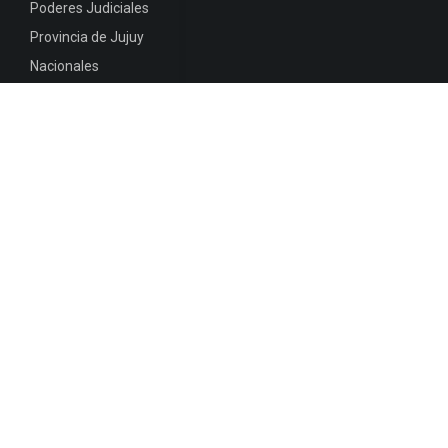
Poderes Judiciales
Provincia de Jujuy
Nacionales
Internacionales
Mapa del
Sitio
INFORMACIÓN DE CONTACTO
Jujuy, Argentina
0388-4245300
Edificio Central : 0388-4245300
Suprema Corte de Justicia: 4245330 - 4245331 -
4245332 - 4245334 - 4245335
Juzgado Civil: 4245321 - 4245322 - 4245323 - 4245324