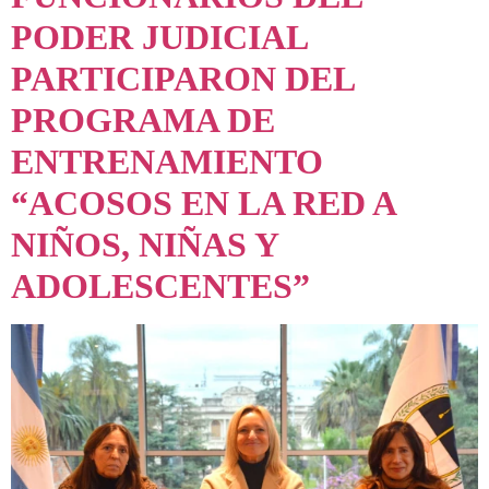
PODER JUDICIAL
PARTICIPARON DEL
PROGRAMA DE
ENTRENAMIENTO
“ACOSOS EN LA RED A
NIÑOS, NIÑAS Y
ADOLESCENTES”