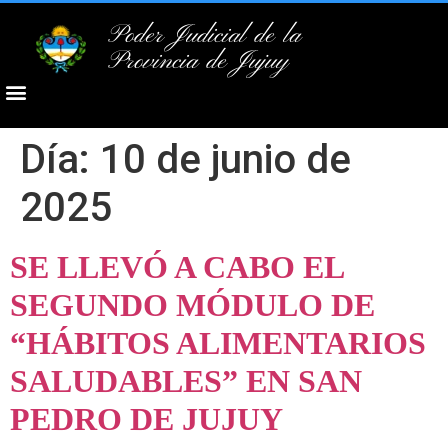
Poder Judicial de la
Provincia de Jujuy
Día:
10 de junio de
2025
SE LLEVÓ A CABO EL
SEGUNDO MÓDULO DE
“HÁBITOS ALIMENTARIOS
SALUDABLES” EN SAN
PEDRO DE JUJUY