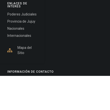
ENLACES DE
INTERÉS
Poderes Judiciales
Provincia de Jujuy
Nacionales
Internacionales
Mapa del
Sitio
INFORMACIÓN DE CONTACTO
Jujuy, Argentina
0388-4245300
Edificio Central : 0388-4245300
Suprema Corte de Justicia: 4245330 - 4245331 -