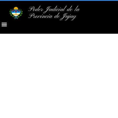
Poder Judicial de la
Provincia de Jujuy