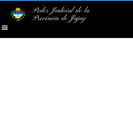
Poder Judicial de la
Provincia de Jujuy