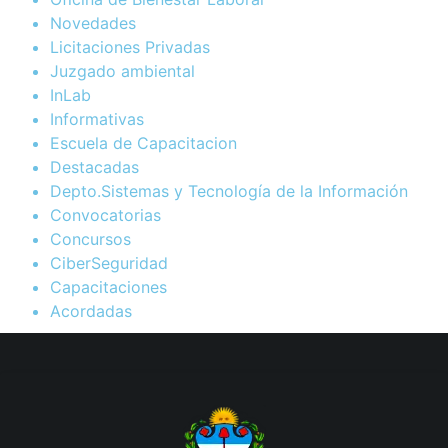
Novedades
Licitaciones Privadas
Juzgado ambiental
InLab
Informativas
Escuela de Capacitacion
Destacadas
Depto.Sistemas y Tecnología de la Información
Convocatorias
Concursos
CiberSeguridad
Capacitaciones
Acordadas