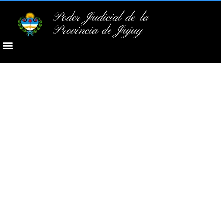
Poder Judicial de la
Provincia de Jujuy