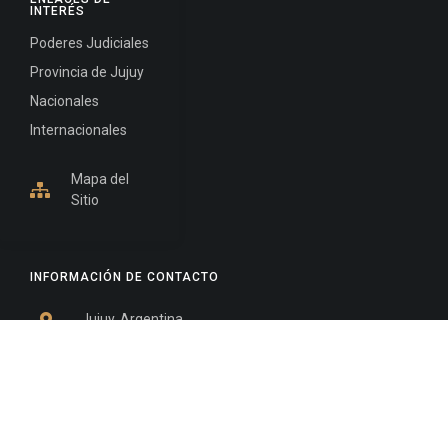
INTERÉS
Poderes Judiciales
Provincia de Jujuy
Nacionales
Internacionales
Mapa del
Sitio
INFORMACIÓN DE CONTACTO
Jujuy, Argentina
0388-4245300
Edificio Central : 0388-4245300
Suprema Corte de Justicia: 4245330 - 4245331 -
4245332 - 4245334 - 4245335