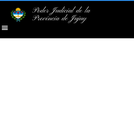
Poder Judicial de la
Provincia de Jujuy