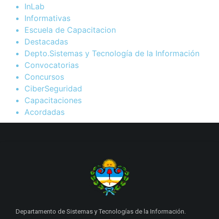
InLab
Informativas
Escuela de Capacitacion
Destacadas
Depto.Sistemas y Tecnología de la Información
Convocatorias
Concursos
CiberSeguridad
Capacitaciones
Acordadas
Departamento de Sistemas y Tecnologías de la Información.