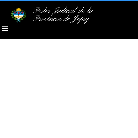
Poder Judicial de la
Provincia de Jujuy