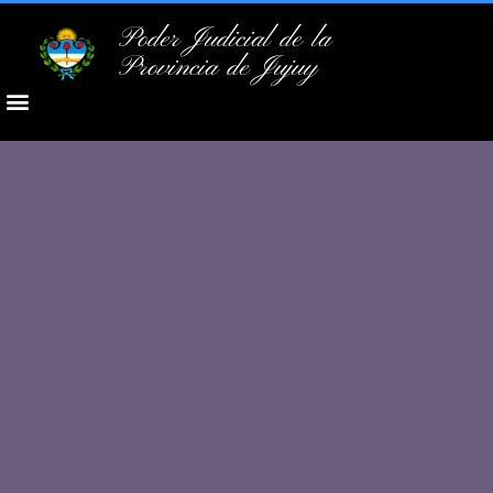
Poder Judicial de la
Provincia de Jujuy