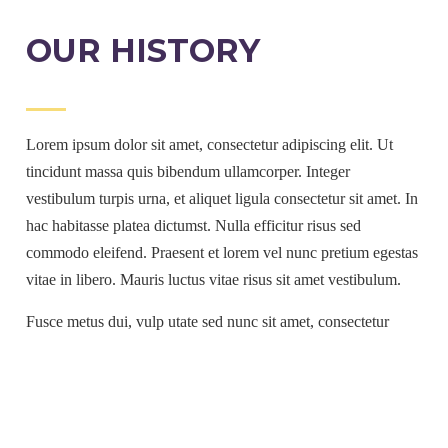
OUR HISTORY
Lorem ipsum dolor sit amet, consectetur adipiscing elit. Ut
tincidunt massa quis bibendum ullamcorper. Integer
vestibulum turpis urna, et aliquet ligula consectetur sit amet. In
hac habitasse platea dictumst. Nulla efficitur risus sed
commodo eleifend. Praesent et lorem vel nunc pretium egestas
vitae in libero. Mauris luctus vitae risus sit amet vestibulum.
Fusce metus dui, vulp utate sed nunc sit amet, consectetur
maximus eros. Aenean porta elit a lec tus ultricies, laoreet
ornare est lobortis. Fusce pharetra egestas rutrum vitae. Libero
Mauris luctus vitae risus sit amet vestibulum fusce metus dui,
vulp et.