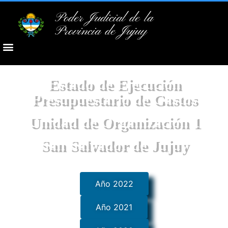
Poder Judicial de la
Provincia de Jujuy
Estado de Ejecución
Presupuestario de Gastos
Unidad de Organización 1
San Salvador de Jujuy
Año 2022
Año 2021