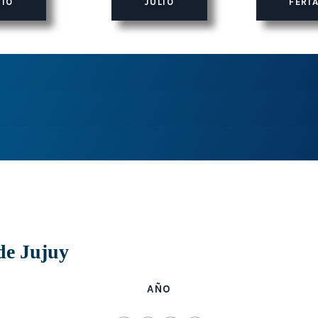
NIO
JULIO
FERIA
de Jujuy
AÑO