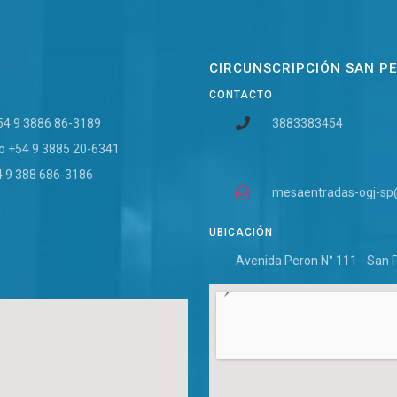
CIRCUNSCRIPCIÓN SAN P
CONTACTO
+54 9 3886 86-3189
3883383454
vo +54 9 3885 20-6341
4 9 388 686-3186
mesaentradas-ogj-sp@j
UBICACIÓN
Avenida Peron N° 111 - San 