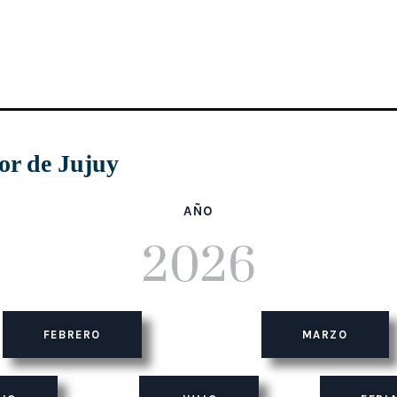
or de Jujuy
AÑO
2026
FEBRERO
MARZO