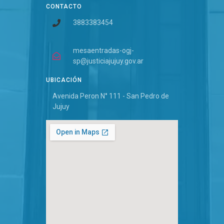
CONTACTO
3883383454
mesaentradas-ogj-
sp@justiciajujuy.gov.ar
UBICACIÓN
Avenida Peron N° 111 - San Pedro de
Jujuy