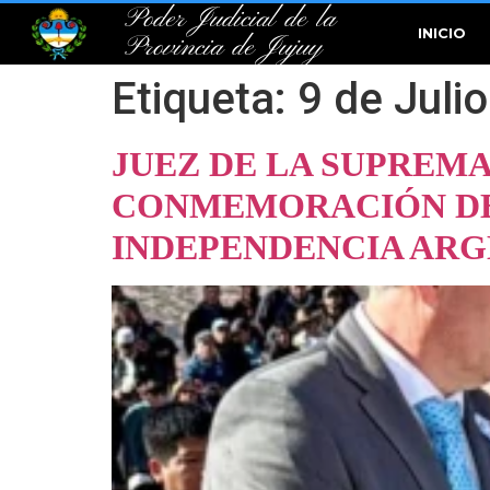
Poder Judicial de la
INICIO
Provincia de Jujuy
Etiqueta:
9 de Juli
JUEZ DE LA SUPREMA
CONMEMORACIÓN DEL
INDEPENDENCIA AR