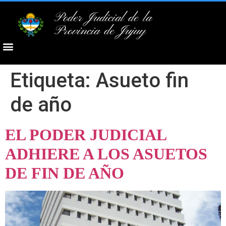
Poder Judicial de la
Provincia de Jujuy
Etiqueta:
Asueto fin
de año
EL PODER JUDICIAL
ADHIERE A LOS ASUETOS
DE FIN DE AÑO