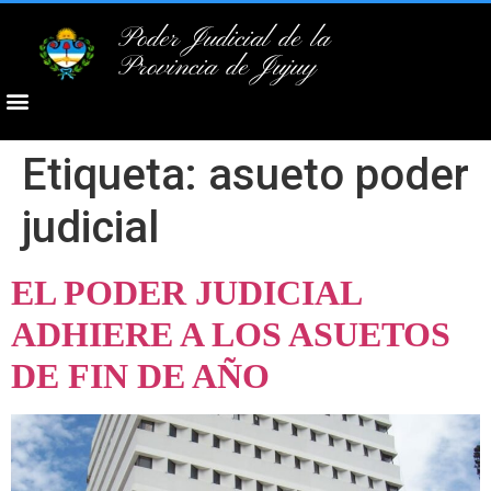
Poder Judicial de la
Provincia de Jujuy
Etiqueta:
asueto poder
judicial
EL PODER JUDICIAL
ADHIERE A LOS ASUETOS
DE FIN DE AÑO