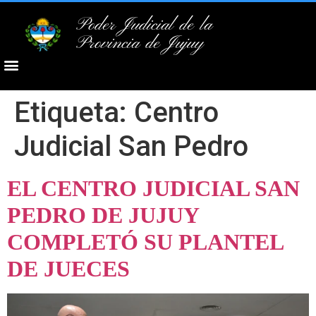
Poder Judicial de la
Provincia de Jujuy
Etiqueta:
Centro
Judicial San Pedro
EL CENTRO JUDICIAL SAN
PEDRO DE JUJUY
COMPLETÓ SU PLANTEL
DE JUECES