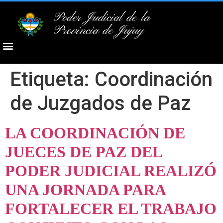
Poder Judicial de la
Provincia de Jujuy
Etiqueta:
Coordinación
de Juzgados de Paz
LA COORDINACIÓN DE
JUECES DE PAZ DEL
PODER JUDICIAL REALIZÓ
UNA JORNADA PARA
FORTALECER EL TRABAJO