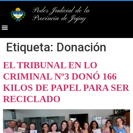
Poder Judicial de la
Provincia de Jujuy
Etiqueta:
Donación
EL TRIBUNAL EN LO
CRIMINAL Nº3 DONÓ 166
KILOS DE PAPEL PARA SER
RECICLADO