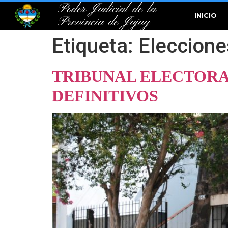
Poder Judicial de la
INICIO
Provincia de Jujuy
Etiqueta:
Eleccion
TRIBUNAL ELECTORA
DEFINITIVOS