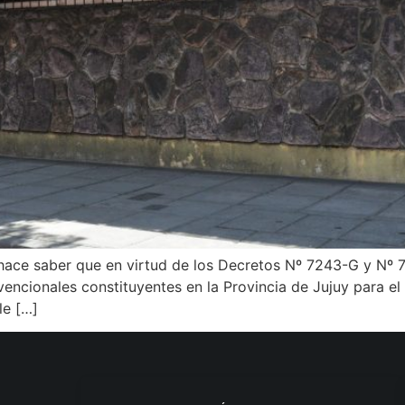
uy hace saber que en virtud de los Decretos Nº 7243-G y Nº
encionales constituyentes en la Provincia de Jujuy para el
le […]