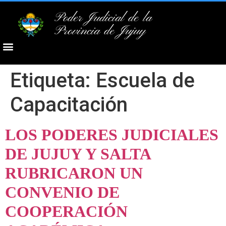
Poder Judicial de la
Provincia de Jujuy
Etiqueta:
Escuela de
Capacitación
LOS PODERES JUDICIALES
DE JUJUY Y SALTA
RUBRICARON UN
CONVENIO DE
COOPERACIÓN