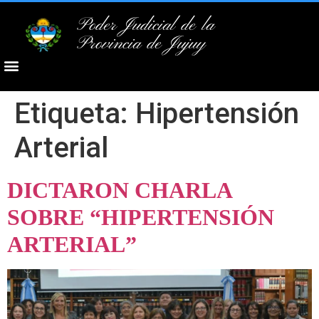
Poder Judicial de la
Provincia de Jujuy
Etiqueta:
Hipertensión
Arterial
DICTARON CHARLA
SOBRE “HIPERTENSIÓN
ARTERIAL”