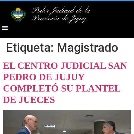
Poder Judicial de la
Provincia de Jujuy
Etiqueta:
Magistrado
EL CENTRO JUDICIAL SAN
PEDRO DE JUJUY
COMPLETÓ SU PLANTEL
DE JUECES