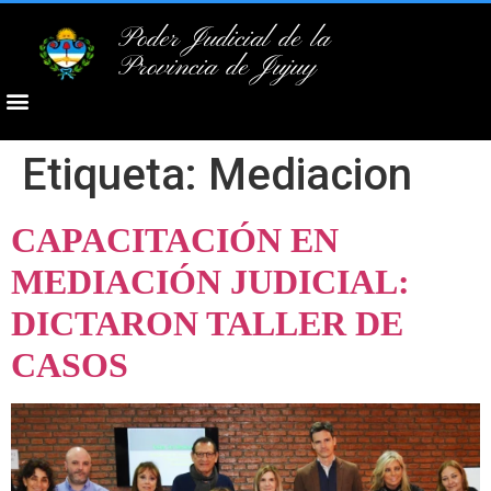
Poder Judicial de la
Provincia de Jujuy
Etiqueta:
Mediacion
CAPACITACIÓN EN
MEDIACIÓN JUDICIAL:
DICTARON TALLER DE
CASOS