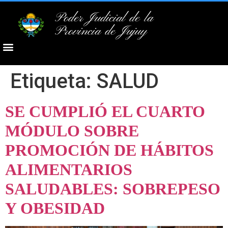
Poder Judicial de la
Provincia de Jujuy
Etiqueta:
SALUD
SE CUMPLIÓ EL CUARTO
MÓDULO SOBRE
PROMOCIÓN DE HÁBITOS
ALIMENTARIOS
SALUDABLES: SOBREPESO
Y OBESIDAD