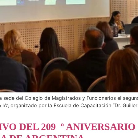
n la sede del Colegio de Magistrados y Funcionarios el segu
a IA”, organizado por la Escuela de Capacitación “Dr. Guil
O DEL 209 º ANIVERSARIO