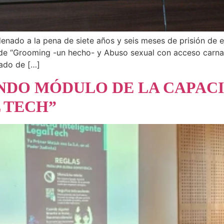
ado a la pena de siete años y seis meses de prisión de ej
 de “Grooming -un hecho- y Abuso sexual con acceso carn
gado de […]
NDO MÓDULO DE LA CAPACI
 TECH”