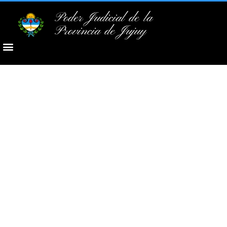
Poder Judicial de la
Provincia de Jujuy