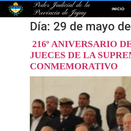
Poder Judicial de la
INICIO
Provincia de Jujuy
Día:
29 de mayo de
216º ANIVERSARIO D
JUECES DE LA SUPRE
CONMEMORATIVO