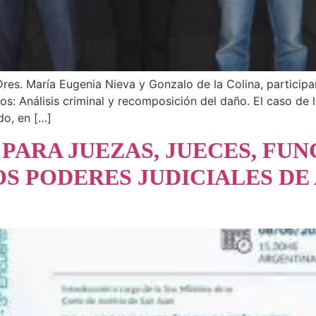
res. María Eugenia Nieva y Gonzalo de la Colina, participa
os: Análisis criminal y recomposición del daño. El caso de l
do, en […]
ARA JUEZAS, JUECES, FUN
S PODERES JUDICIALES DE