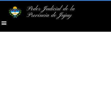
Poder Judicial de la
Provincia de Jujuy