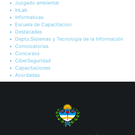
Juzgado ambiental
InLab
Informativas
Escuela de Capacitacion
Destacadas
Depto.Sistemas y Tecnología de la Información
Convocatorias
Concursos
CiberSeguridad
Capacitaciones
Acordadas