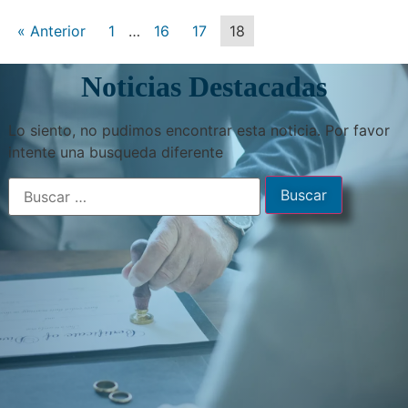
« Anterior
1
…
16
17
18
Noticias Destacadas
Lo siento, no pudimos encontrar esta noticia. Por favor
intente una busqueda diferente