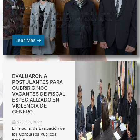
5 julio, 2022
Tucumán es una experiencia modelo debido a que el nuevo
Código está vigente desde 2017 en el Centro Judicial
Concepción y Montero, y desde 2020 …
Leer Más →
EVALUARON A
POSTULANTES PARA
CUBRIR CINCO
VACANTES DE FISCAL
ESPECIALIZADO EN
VIOLENCIA DE
GÉNERO.
27 junio, 2022
El Tribunal de Evaluación de
los Concursos Públicos