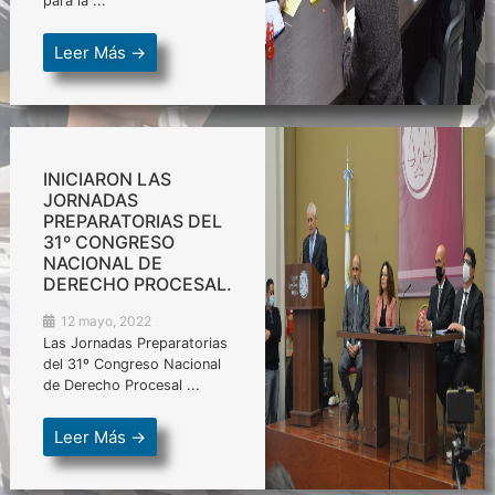
para la ...
Leer Más →
INICIARON LAS
JORNADAS
PREPARATORIAS DEL
31º CONGRESO
NACIONAL DE
DERECHO PROCESAL.
12 mayo, 2022
Las Jornadas Preparatorias
del 31º Congreso Nacional
de Derecho Procesal ...
Leer Más →