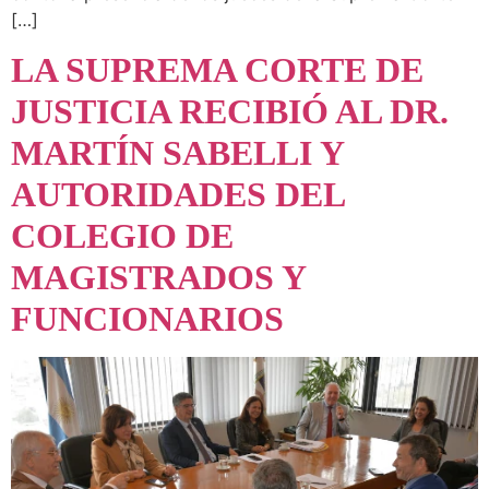
[…]
LA SUPREMA CORTE DE
JUSTICIA RECIBIÓ AL DR.
MARTÍN SABELLI Y
AUTORIDADES DEL
COLEGIO DE
MAGISTRADOS Y
FUNCIONARIOS