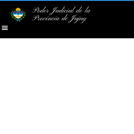
Poder Judicial de la
Provincia de Jujuy