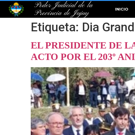
Poder Judicial de la
INICIO
Provincia de Jujuy
Etiqueta:
Dia Grand
EL PRESIDENTE DE L
ACTO POR EL 203º A