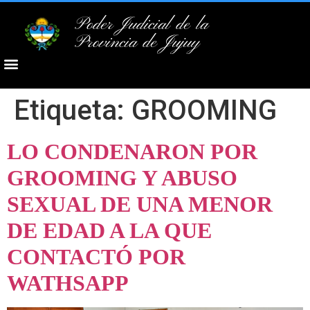
Poder Judicial de la
Provincia de Jujuy
Etiqueta:
GROOMING
LO CONDENARON POR
GROOMING Y ABUSO
SEXUAL DE UNA MENOR
DE EDAD A LA QUE
CONTACTÓ POR
WATHSAPP